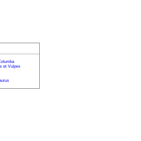
 Columba
s et Vulpes
aurus