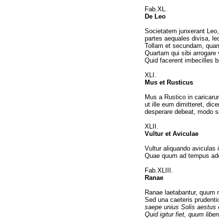
Fab.XL.
De Leo
Societatem junxerant Leo,
partes aequales divisa, le
Tollam et secundam, quam 
Quartam qui sibi arrogare 
Quid facerent imbecilles b
XLI.
Mus et Rusticus
Mus a Rustico in caricaru
ut ille eum dimitteret, dic
desperare debeat, modo se
XLII.
Vultur et Aviculae
Vultur aliquando aviculas i
Quae quum ad tempus adess
Fab.XLIII.
Ranae
Ranae laetabantur, quum 
Sed una caeteris prudenti
saepe unius Solis aestus 
Quid igitur fiet, quum libe