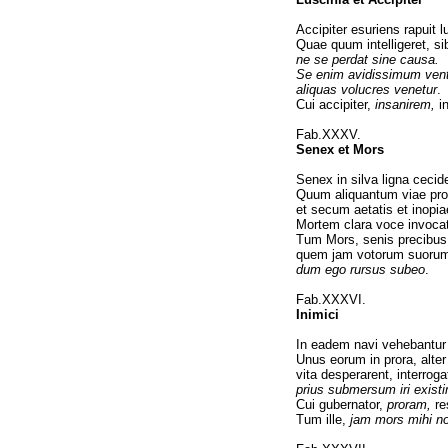
Accipiter esuriens rapuit l
Quae quum intelligeret, s
ne se perdat sine causa.
Se enim avidissimum ventr
aliquas volucres venetur
.
Cui accipiter,
insanirem,
in
Fab.XXXV.
Senex et Mors
Senex in silva ligna cecid
Quum aliquantum viae prog
et secum aetatis et inopi
Mortem clara voce invocat
Tum Mors, senis precibus au
quem jam votorum suorum
dum ego rursus subeo
.
Fab.XXXVI.
Inimici
In eadem navi vehebantur d
Unus eorum in prora, alte
vita desperarent, interrog
prius submersum iri exist
Cui gubernator,
proram,
re
Tum ille,
jam mors mihi n