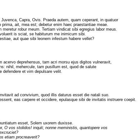
 Juvenca, Capra, Ovis. Praeda autem, quam ceperant, in quatuor
o prima, ait, mea est; debetur enim haec praestantiae meae.
meretur robur meum. Tertiam vindicat sibi egregius labor meus.
voluerit is sciat, se habiturum me inimicum sibi.
estiae, aut quae sibi leonem infestum habere vellet?
m acervo deprehensus, tam acri morsu ejus digitos vulneravit,
ens: nihil, mehercule, tam pusillum est, quod de salute
 defendere et vim depulsare velit.
nvitavit ad convivium, quod illis daturus esset die natali suo.
ent, eas carpere et occidere, epulasque sibi de invitatis instruere coepit.
nuntiatum esset, Solem uxorem duxisse.
or,
O vos stolidos!
inquit;
nonne meministis, quantopere vos
excruciet?
ros etiam procreaverit?