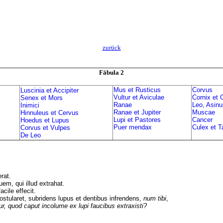
zurück
F
ā
b
ula 2
Mus et Rusticus
Corvus
Luscinia et Accipiter
Vultur et Aviculae
Cornix et
Senex et Mors
Ranae
Leo, Asinu
Inimici
Ranae et Jupiter
Muscae
Hinnuleus et Cervus
Lupi et Pastores
Cancer
Hoedus et Lupus
Puer mendax
Culex et T
Corvus et Vulpes
De Leo
rat.
em, qui illud extrahat.
acile effecit.
ularet, subridens lupus et dentibus infrendens,
num tibi
,
r, quod caput incolume ex lupi faucibus extraxisti?