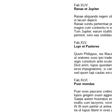
Fab.XLIV.
Ranae et Jupiter
Ranae aliquando regem sib
in lacum dejecit.
Ranae sonitu perterritae 
magno cum contemtu in ea
Tum Jupiter, earum stultit
perirent, sero eas stolida
Fab.XLV.
Lupi et Pastores
Quum Philippus, rex Maced
ut oratores suos ipsi trad
regis consilium ante oculo
Dixit enim, lupos quonda
esse impugnaturos, si cane
sed quum lupi caulas excu
Fab.XLVI.
Puer mendax
Puer oves pascens crebro
lupos gregem suum aggres
Saepe autem frustratus eos
multis cum lacrymis, vicino
At illi eum pariter ut ant
ita ut lupus libere in oves