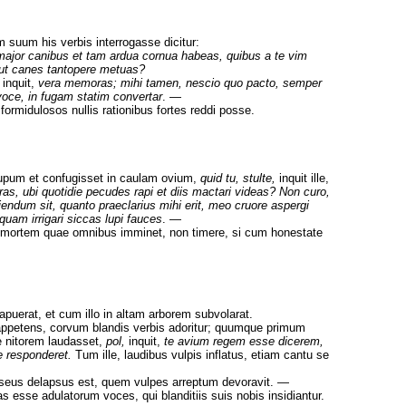
suum his verbis interrogasse dicitur:
major canibus et tam ardua cornua habeas, quibus a te vim
, ut canes tantopere metuas?
inquit,
vera memoras; mihi tamen, nescio quo pacto, semper
voce, in fugam statim convertar
. —
formidulosos nullis rationibus fortes reddi posse.
pum et confugisset in caulam ovium,
quid tu, stulte,
inquit ille,
as, ubi quotidie pecudes rapi et diis mactari videas? Non curo,
endum sit, quanto praeclarius mihi erit, meo cruore aspergi
uam irrigari siccas lupi fauces
. —
 mortem quae omnibus imminet, non timere, si cum honestate
puerat, et cum illo in altam arborem subvolarat.
appetens, corvum blandis verbis adoritur; quumque primum
 nitorem laudasset,
pol,
inquit,
te avium regem esse dicerem,
e responderet.
Tum ille, laudibus vulpis inflatus, etiam cantu se
caseus delapsus est, quem vulpes arreptum devoravit. —
s esse adulatorum voces, qui blanditiis suis nobis insidiantur.