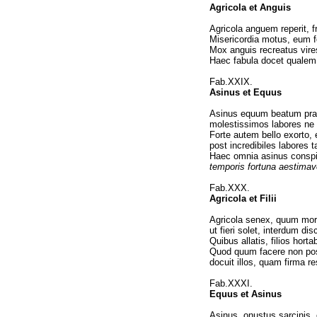
Agricola et Anguis
Agricola anguem reperit, f
Misericordia motus, eum fo
Mox anguis recreatus vires 
Haec fabula docet qualem 
Fab.XXIX.
Asinus et Equus
Asinus equum beatum prae
molestissimos labores ne 
Forte autem bello exorto, 
post incredibiles labores 
Haec omnia asinus consp
temporis fortuna aestimav
Fab.XXX.
Agricola et Filii
Agricola senex, quum morte
ut fieri solet, interdum di
Quibus allatis, filios hort
Quod quum facere non possen
docuit illos, quam firma r
Fab.XXXI.
Equus et Asinus
Asinus, onustus sarcinis, e