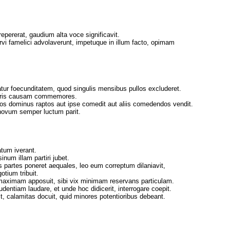
epererat, gaudium alta voce significavit.
rvi famelici advolaverunt, impetuque in illum facto, opimam
tur foecunditatem, quod singulis mensibus pullos excluderet.
doloris causam commemores.
s dominus raptos aut ipse comedit aut aliis comedendos vendit.
novum semper luctum parit.
atum iverant.
num illam partiri jubet.
 partes poneret aequales, leo eum correptum dilaniavit,
otium tribuit.
m maximam apposuit, sibi vix minimam reservans particulam.
dentiam laudare, et unde hoc didicerit, interrogare coepit.
t, calamitas docuit, quid minores potentioribus debeant.