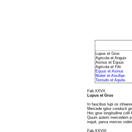
Lupus et Grus
Agricola et Anguis
Asinus et Equus
Agricola et Filii
Equus et Asinus
Mulier et Ancillae
Testudo et Aquila
Fab.XXVII.
Lupus et Grus
In faucibus lupi os inhaese
Mercede igitur conducit gru
Hoc grus longitudine colli f
Quum autem mercedem post
inquit,
parva merces videtu
Fab.XXVIII.