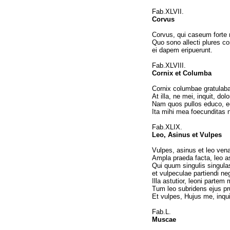
Fab.XLVII.
Corvus
Corvus, qui caseum forte r
Quo sono allecti plures co
ei dapem eripuerunt.
Fab.XLVIII.
Cornix et Columba
Cornix columbae gratulaba
At illa, ne mei, inquit, 
Nam quos pullos educo, eo
Ita mihi mea foecunditas 
Fab.XLIX.
Leo, Asinus et Vulpes
Vulpes, asinus et leo ven
Ampla praeda facta, leo asi
Qui quum singulis singulas
et vulpeculae partiendi neg
Illa astutior, leoni parte
Tum leo subridens ejus pru
Et vulpes, Hujus me, inqui
Fab.L.
Muscae