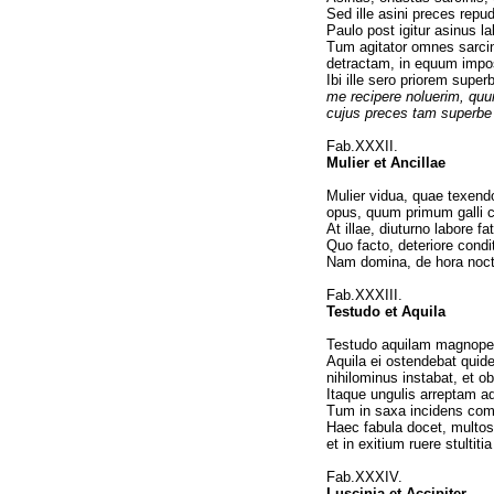
Sed ille asini preces repud
Paulo post igitur asinus l
Tum agitator omnes sarcin
detractam, in equum impos
Ibi ille sero priorem supe
me recipere noluerim, quu
cujus preces tam superb
Fab.XXXII.
Mulier et Ancillae
Mulier vidua, quae texendo
opus, quum primum galli c
At illae, diuturno labore fa
Quo facto, deteriore cond
Nam domina, de hora nocti
Fab.XXXIII.
Testudo et Aquila
Testudo aquilam magnopere
Aquila ei ostendebat quid
nihilominus instabat, et o
Itaque ungulis arreptam aqu
Tum in saxa incidens commi
Haec fabula docet, multos
et in exitium ruere stultiti
Fab.XXXIV.
Luscinia et Accipiter