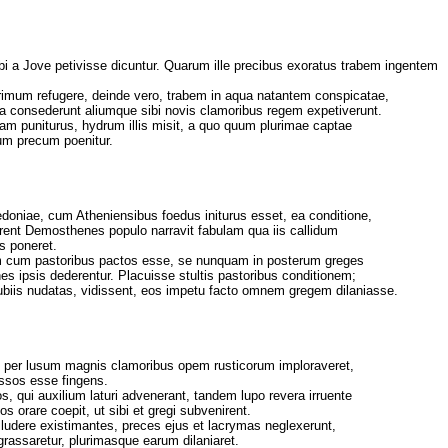
i a Jove petivisse dicuntur. Quarum ille precibus exoratus trabem ingentem
primum refugere, deinde vero, trabem in aqua natantem conspicatae,
 consederunt aliumque sibi novis clamoribus regem expetiverunt.
iam puniturus, hydrum illis misit, a quo quum plurimae captae
rum precum poenitur.
oniae, cum Atheniensibus foedus initurus esset, ea conditione,
erent Demosthenes populo narravit fabulam qua iis callidum
s poneret.
m cum pastoribus pactos esse, se nunquam in posterum greges
s ipsis dederentur. Placuisse stultis pastoribus conditionem;
biis nudatas, vidissent, eos impetu facto omnem gregem dilaniasse.
 per lusum magnis clamoribus opem rusticorum imploraveret,
sos esse fingens.
, qui auxilium laturi advenerant, tandem lupo revera irruente
s orare coepit, ut sibi et gregi subvenirent.
ea ludere existimantes, preces ejus et lacrymas neglexerunt,
 grassaretur, plurimasque earum dilaniaret.