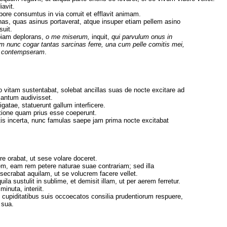
iavit.
abore consumtus in via corruit et efflavit animam.
as, quas asinus portaverat, atque insuper etiam pellem asino
uit.
rbiam deplorans,
o me miserum,
inquit,
qui parvulum onus in
m nunc cogar tantas sarcinas ferre, una cum pelle comitis mei,
e contempseram
.
 vitam sustentabat, solebat ancillas suas de nocte excitare ad
antum audivisset.
tigatae, statuerunt gallum interficere.
itione quam prius esse coeperunt.
s incerta, nunc famulas saepe jam prima nocte excitabat
 orabat, ut sese volare doceret.
em, eam rem petere naturae suae contrariam; sed illa
bsecrabat aquilam, ut se volucrem facere vellet.
ila sustulit in sublime, et demisit illam, ut per aerem ferretur.
nuta, interiit.
 cupiditatibus suis occoecatos consilia prudentiorum respuere,
a sua.