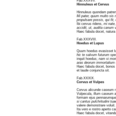
Fab.XXXVII.
Hinnuleus et Cervus
Hinnuleus quondam patrem 
Mi pater, quum multo sis 
propulsare possis, qui fit
Ibi cervus ridens,
mi nate,
accidit, ut, audita canum 
Haec fabula docet, natura 
Fab.XXXVIII.
Hoedus et Lupus
Quum hoedus evasisset lu
hic te salvum futurum sper
inquit hoedus;
nam si mori
aras deorum immortalium q
Haec fabula docet, bonos
et laude conjuncta sit.
Fab.XXXIX.
Corvus et Vulpes
Corvus alicunde caseum ra
Vulpecula, illum caseum 
formam ejus pennarumque
si cantus pulchritudini tua
valere demonstrare voluit.
Ita vero e rostro aperto 
Haec fabula docet, vitanda