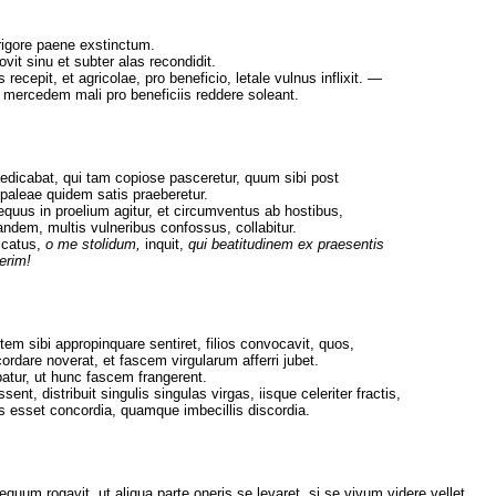
rigore paene exstinctum.
vit sinu et subter alas recondidit.
recepit, et agricolae, pro beneficio, letale vulnus inflixit. —
mercedem mali pro beneficiis reddere soleant.
dicabat, qui tam copiose pasceretur, quum sibi post
paleae quidem satis praeberetur.
equus in proelium agitur, et circumventus ab hostibus,
tandem, multis vulneribus confossus, collabitur.
icatus,
o me stolidum,
inquit,
qui beatitudinem ex praesentis
erim!
m sibi appropinquare sentiret, filios convocavit, quos,
scordare noverat, et fascem virgularum afferri jubet.
abatur, ut hunc fascem frangerent.
t, distribuit singulis singulas virgas, iisque celeriter fractis,
es esset concordia, quamque imbecillis discordia.
quum rogavit, ut aliqua parte oneris se levaret, si se vivum videre vellet.