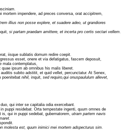
usciniam.
ibi mortem impendere, ad preces conversa, orat accipitrem,
em illius non posse explere, et suadere adeo, ut grandiores
quit,
si partam praedam amittere, et incerta pro certis sectari vellem
.
erat, iisque sublatis domum redire coepit.
ressus esset, onere et via defatigatus, fascem deposuit,
ae mala contemplatus,
 quae ipsum ab omnibus his malis liberet.
ditis subito adstitit, et quid vellet, percunctatur. At Senex,
 poenitebat
nihil,
inquit,
sed requiro,qui onuspaululum allevet,
uo, qui inter se capitalia odia exercebant.
r in puppi residebat. Orta tempestate ingenti, quum omnes de
at is, qui in puppi sedebat, gubernatorem,
utram partem navis
imaret
.
spondit.
on molesta est, quum inimici mei mortem adspecturus sim
.